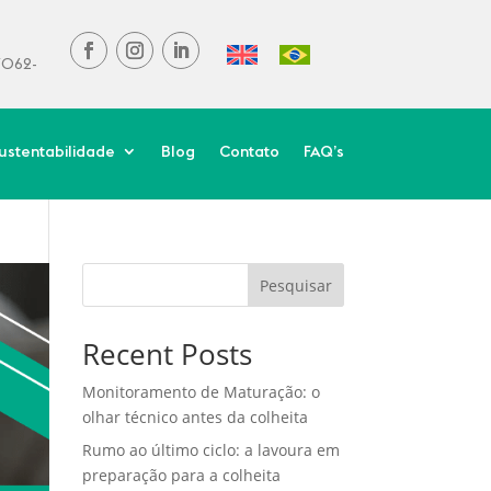
37062-
ustentabilidade
Blog
Contato
FAQ’s
Pesquisar
Recent Posts
Monitoramento de Maturação: o
olhar técnico antes da colheita
Rumo ao último ciclo: a lavoura em
preparação para a colheita