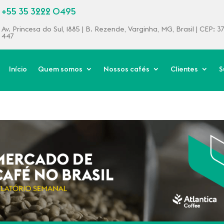
+55 35 3222 0495
Av. Princesa do Sul, 1885 | B. Rezende, Varginha, MG, Brasil | CEP: 
447
Início
Quem somos
Nossos cafés
Clientes
S