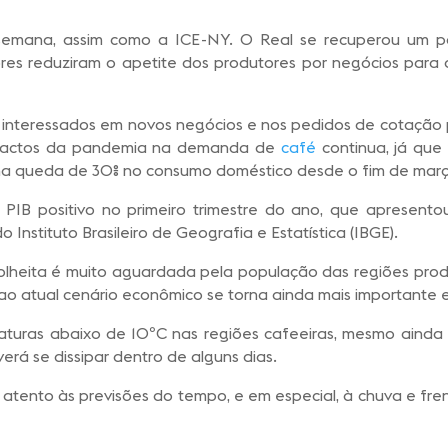
semana, assim como a ICE-NY. O Real se recuperou um po
res reduziram o apetite dos produtores por negócios para a
is interessados em novos negócios e nos pedidos de cotação 
mpactos da pandemia na demanda de
café
continua, já que
uma queda de 30% no consumo doméstico desde o fim de març
PIB positivo no primeiro trimestre do ano, que apresent
nstituto Brasileiro de Geografia e Estatística (IBGE).
olheita é muito aguardada pela população das regiões pro
 ao atual cenário econômico se torna ainda mais importante 
turas abaixo de 10ºC nas regiões cafeeiras, mesmo ainda se
erá se dissipar dentro de alguns dias.
atento às previsões do tempo, e em especial, à chuva e fren