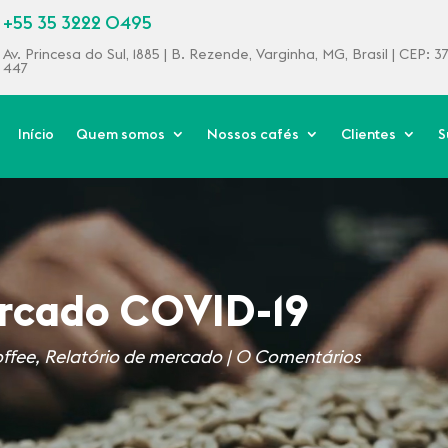
+55 35 3222 0495
Av. Princesa do Sul, 1885 | B. Rezende, Varginha, MG, Brasil | CEP: 
447
Início
Quem somos
Nossos cafés
Clientes
S
ercado COVID-19
ffee
,
Relatório de mercado
|
0 Comentários