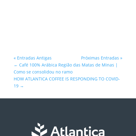
Atlantica Coffee
« Entradas Antigas
Próximas Entradas »
←
Café 100% Arábica Região das Matas de Minas |
Como se consolidou no ramo
HOW ATLANTICA COFFEE IS RESPONDING TO COVID-
19
→