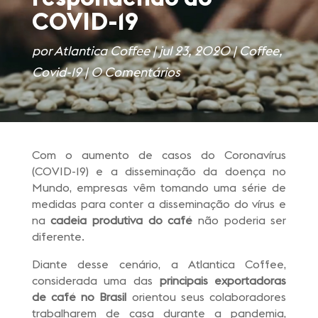
COVID-19
por
Atlantica Coffee
|
jul 23, 2020
|
Coffee
,
Covid-19
|
0 Comentários
Com o aumento de casos do Coronavírus
(COVID-19) e a disseminação da doença no
Mundo, empresas vêm tomando uma série de
medidas para conter a disseminação do vírus e
na
cadeia produtiva do café
não poderia ser
diferente.
Diante desse cenário, a Atlantica Coffee,
considerada uma das
principais exportadoras
de café no Brasil
orientou seus colaboradores
trabalharem de casa durante a pandemia,