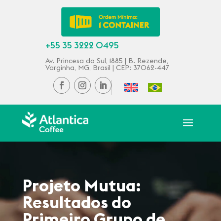
+55 35 3222 0495
Av. Princesa do Sul, 1885 | B. Rezende,
Varginha, MG, Brasil | CEP: 37062-447
Projeto Mutua:
Resultados do
Primeiro Grupo de