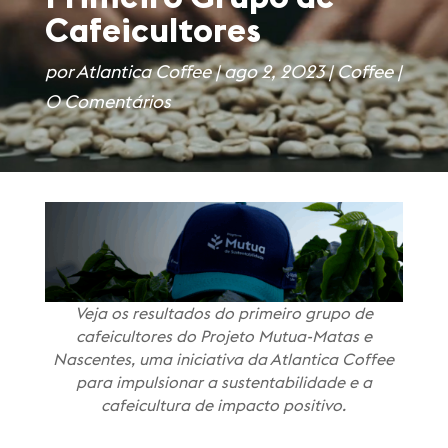
Cafeicultores
por
Atlantica Coffee
|
ago 2, 2023
|
Coffee
|
0 Comentários
Veja os resultados do primeiro grupo de
cafeicultores do Projeto Mutua-Matas e
Nascentes, uma iniciativa da Atlantica Coffee
para impulsionar a sustentabilidade e a
cafeicultura de impacto positivo.