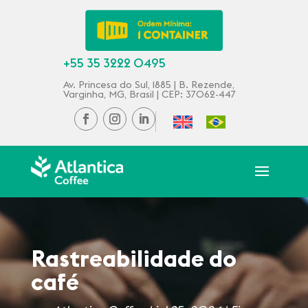
+55 35 3222 0495
Av. Princesa do Sul, 1885 | B. Rezende,
Varginha, MG, Brasil | CEP: 37062-447
Rastreabilidade do
café