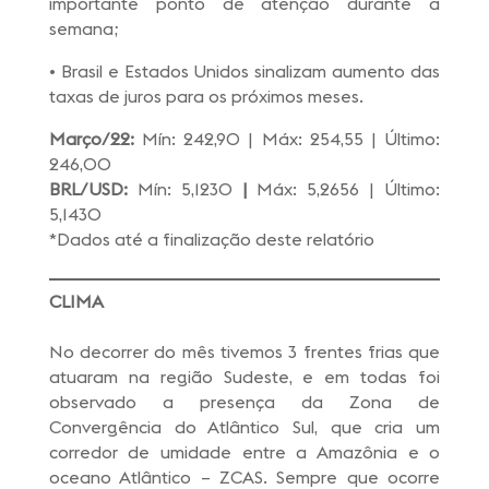
importante ponto de atenção durante a
semana;
• Brasil e Estados Unidos sinalizam aumento das
taxas de juros para os próximos meses.
Março/22:
Mín: 242,90 | Máx: 254,55 | Último:
246,00
BRL/USD:
Mín: 5,1230
|
Máx: 5,2656 | Último:
5,1430
*Dados até a finalização deste relatório
CLIMA
No decorrer do mês tivemos 3 frentes frias que
atuaram na região Sudeste, e em todas foi
observado a presença da Zona de
Convergência do Atlântico Sul, que cria um
corredor de umidade entre a Amazônia e o
oceano Atlântico – ZCAS. Sempre que ocorre