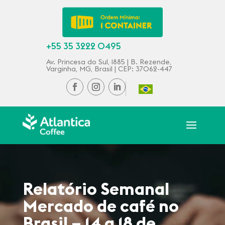
+55 35 3222 0495
Av. Princesa do Sul, 1885 | B. Rezende,
Varginha, MG, Brasil | CEP: 37062-447
Relatório Semanal
Mercado de café no
Brasil – 14 a 18 de