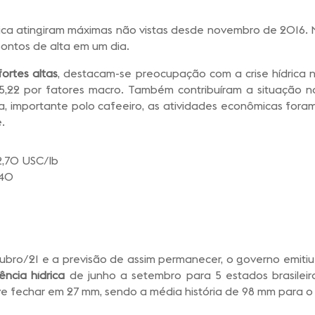
ca atingiram máximas não vistas desde novembro de 2016. Na
ontos de alta em um dia.
fortes altas
, destacam-se preocupação com a crise hídrica n
$5,22 por fatores macro. Também contribuíram a situação
, importante polo cafeeiro, as atividades econômicas for
.
62,70 USC/lb
240
ro/21 e a previsão de assim permanecer, o governo emitiu ne
ncia hídrica
de junho a setembro para 5 estados brasileiro
 fechar em 27 mm, sendo a média história de 98 mm para o