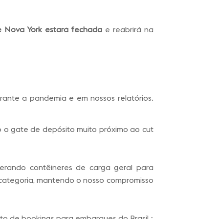
e Nova York estará fechada
e reabrirá na
urante a pandemia e em nossos relatórios.
do o gate de depósito muito próximo ao cut
iberando contêineres de carga geral para
categoria, mantendo o nosso compromisso
to de bookings para embarques do Brasil ;