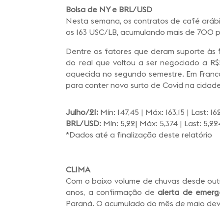
Bolsa de NY e BRL/USD
Nesta semana, os contratos de café arábi
os 163 USC/LB, acumulando mais de 700 p
Dentre os fatores que deram suporte às
do real que voltou a ser negociado a R
aquecida no segundo semestre. Em Franca
para conter novo surto de Covid na cidade
Julho/21:
Mín: 147,45 | Máx: 163,15 | Last: 1
BRL/USD:
Mín: 5,22| Máx: 5,374 | Last: 5,2
*Dados até a finalização deste relatório
CLIMA
Com o baixo volume de chuvas desde outub
anos, a confirmação de
alerta de emergê
Paraná. O acumulado do mês de maio deve