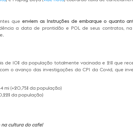
ientes que
enviem as Instruções de embarque o quanto an
edência a data de prontidão e POL de seus contratos, na
e.
is de 10% da população totalmente vacinada e 21% que rece
am com o avanço das investigações da CPI da Covid, que inv
4 mi (+20,75% da população)
10,22% da população)
na cultura do café!