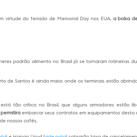
em virtude do feriado de Memorial Day nos EUA,
a bolsa d
eres padrão alimento no Brasil já se tornaram rotineiras d
rto de Santos é ainda maior, onde os terminais estão abrin
.
está tão crítica no Brasil, que alguns armadores estão l
 permitirá
embarcar seus contratos em equipamentos desta 
de nossos cafés.
ota
) e Hapag Lloyd (
vide nota
) cobrarão taxa de cancelamen