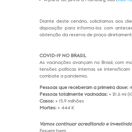
Diante deste cenário, solicitamos aos cl
disposição para informa-los com antec
obtenção da reserva de praça diretament
COVID-19
NO BRASIL
As vacinações avançam no Brasil, com ma
tensões políticas internas se intensific
combate a pandemia.
Pessoas que receberam a primeira dose:
4
Pessoas totalmente vacinadas:
+ 21.6 mi (
Casos:
+ 15.9 milhões
Mortes:
+ 444 K
Vamos continuar acreditando e investindo 
Fiquem bem,