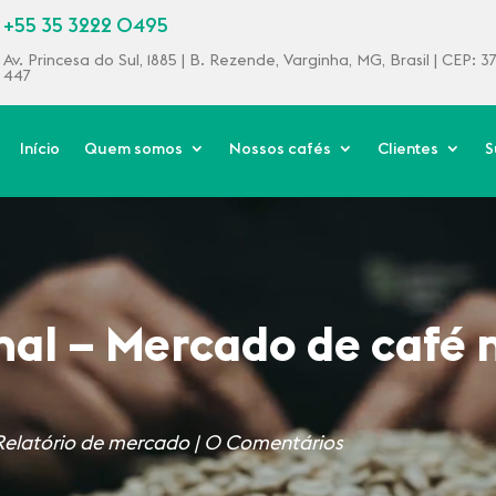
+55 35 3222 0495
Av. Princesa do Sul, 1885 | B. Rezende, Varginha, MG, Brasil | CEP: 
447
Início
Quem somos
Nossos cafés
Clientes
S
al – Mercado de café n
Relatório de mercado
|
0 Comentários