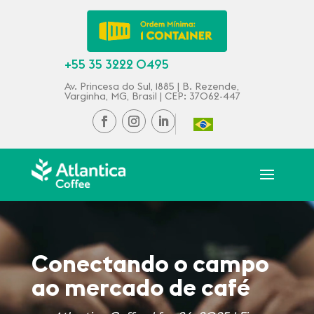
+55 35 3222 0495
Av. Princesa do Sul, 1885 | B. Rezende,
Varginha, MG, Brasil | CEP: 37062-447
Conectando o campo
ao mercado de café