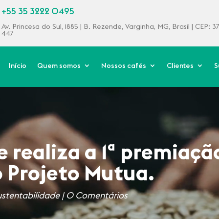
+55 35 3222 0495
Av. Princesa do Sul, 1885 | B. Rezende, Varginha, MG, Brasil | CEP: 
447
Início
Quem somos
Nossos cafés
Clientes
S
e realiza a 1ª premiaçã
o Projeto Mutua.
ustentabilidade
|
0 Comentários