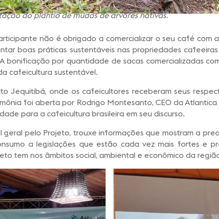
ação do plantio de mudas de árvores nativas
.
participante não é obrigado a comercializar o seu café com 
ntar boas práticas sustentáveis nas propriedades cafeeiras
. A bonificação por quantidade de sacas comercializadas co
a cafeicultura sustentável.
 Jequitibá, onde os cafeicultores receberam seus respect
rimônia foi aberta por Rodrigo Montesanto, CEO da Atlantic
dade para a cafeicultura brasileira em seu discurso.
 geral pelo Projeto, trouxe informações que mostram a preo
onsumo a legislações que estão cada vez mais fortes e p
to tem nos âmbitos social, ambiental e econômico da regiã