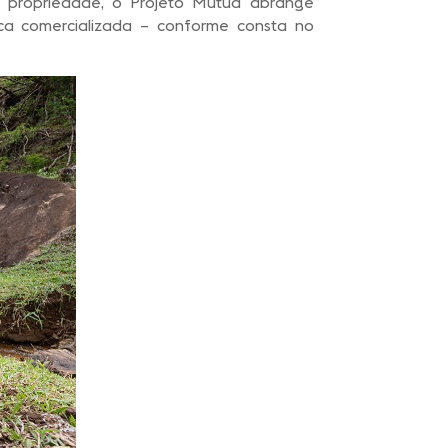
a propriedade, o Projeto Mutua abrange
ca comercializada – conforme consta no