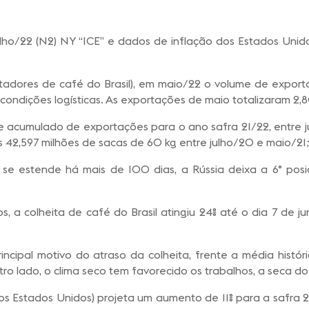
o/22 (N2) NY “ICE” e dados de inflação dos Estados Unid
adores de café do Brasil), em maio/22 o volume de exporta
s condições logísticas. As exportações de maio totalizaram 2
 acumulado de exportações para o ano safra 21/22, entre jul
os 42,597 milhões de sacas de 60 kg entre julho/20 e maio/21
ue se estende há mais de 100 dias, a Rússia deixa a 6° po
s, a colheita de café do Brasil atingiu 24% até o dia 7 de 
rincipal motivo do atraso da colheita, frente a média histó
tro lado, o clima seco tem favorecido os trabalhos, a seca d
s Estados Unidos) projeta um aumento de 11% para a safra 20