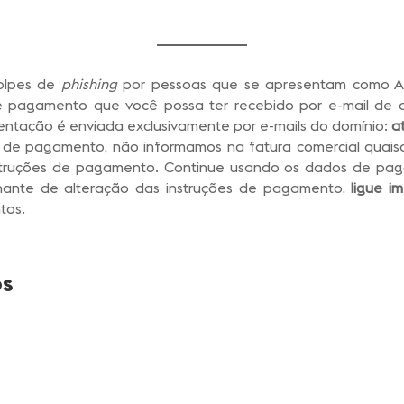
golpes de
phishing
por pessoas que se apresentam como At
de pagamento que você possa ter recebido por e-mail de 
entação é enviada exclusivamente por e-mails do domínio:
at
e pagamento, não informamos na fatura comercial quaisqu
struções de pagamento. Continue usando os dados de pag
lhante de alteração das instruções de pagamento,
ligue i
tos.
os