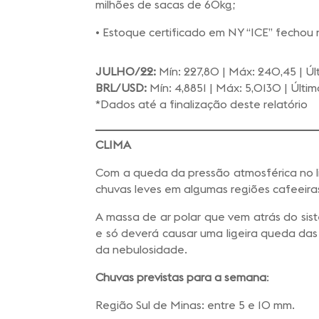
milhões de sacas de 60kg;
• Estoque certificado em NY “ICE” fechou
JULHO/22:
Mín: 227,80 | Máx: 240,45 | Úl
BRL/USD:
Mín: 4,8851 | Máx: 5,0130 | Últ
*Dados até a finalização deste relatório
CLIMA
Com a queda da pressão atmosférica no li
chuvas leves em algumas regiões cafeeiras
A massa de ar polar que vem atrás do sis
e só deverá causar uma ligeira queda da
da nebulosidade.
Chuvas previstas para a semana
:
Região Sul de Minas: entre 5 e 10 mm.