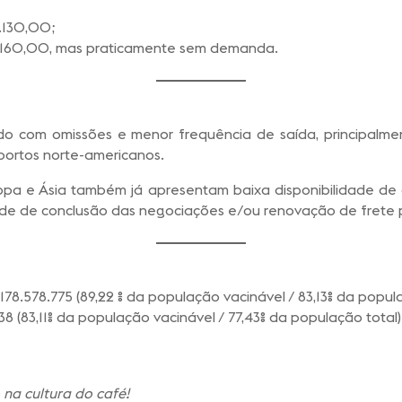
1.130,00;
.160,00, mas praticamente sem demanda.
o com omissões e menor frequência de saída, principalmen
 portos norte-americanos.
opa e Ásia também já apresentam baixa disponibilidade de 
de de conclusão das negociações e/ou renovação de frete pa
178.578.775 (89,22 % da população vacinável / 83,13% da popul
38 (83,11% da população vacinável / 77,43% da população total)
na cultura do café!