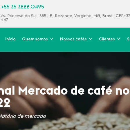
+55 35 3222 0495
Av. Princesa do Sul, 1885 | B. Rezende, Varginha, MG, Brasil | CEP: 
447
Início
Quem somos
Nossos cafés
Clientes
S
al Mercado de café no 
22
latório de mercado