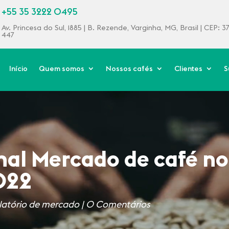
+55 35 3222 0495
Av. Princesa do Sul, 1885 | B. Rezende, Varginha, MG, Brasil | CEP: 
447
Início
Quem somos
Nossos cafés
Clientes
S
al Mercado de café no B
022
latório de mercado
|
0 Comentários