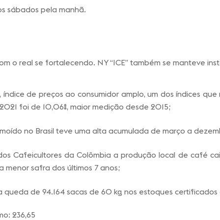
os sábados pela manhã.
om o real se fortalecendo. NY “ICE” também se manteve ins
 índice de preços ao consumidor amplo, um dos índices que m
2021 foi de 10,06%, maior medição desde 2015;
 moído no Brasil teve uma alta acumulada de março a dezemb
s Cafeicultores da Colômbia a produção local de café caiu
 menor safra dos últimos 7 anos;
 queda de 94.164 sacas de 60 kg nos estoques certificados 
imo: 236,65