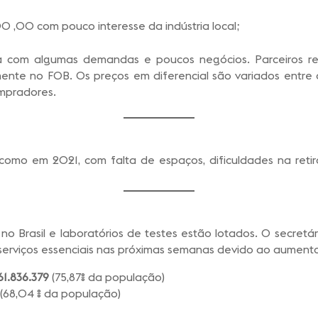
0 ,00 com pouco interesse da indústria local;
 com algumas demandas e poucos negócios. Parceiros re
almente no FOB. Os preços em diferencial são variados ent
ompradores.
 como em 2021, com falta de espaços, dificuldades na ret
Brasil e laboratórios de testes estão lotados. O secretár
 serviços essenciais nas próximas semanas devido ao aument
61.836.379
(75,87% da população)
(68,04 % da população)