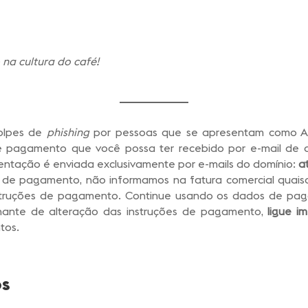
na cultura do café!
golpes de
phishing
por pessoas que se apresentam como At
de pagamento que você possa ter recebido por e-mail de 
entação é enviada exclusivamente por e-mails do domínio:
at
e pagamento, não informamos na fatura comercial quaisqu
struções de pagamento. Continue usando os dados de pag
lhante de alteração das instruções de pagamento,
ligue i
tos.
os