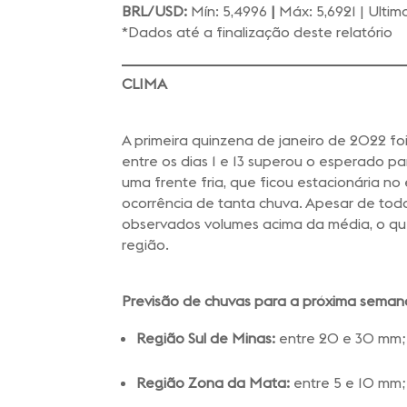
BRL/USD:
Mín: 5,4996
|
Máx: 5,6921 | Ultim
*Dados até a finalização deste relatório
CLIMA
A primeira quinzena de janeiro de 2022 f
entre os dias 1 e 13 superou o esperado p
uma frente fria, que ficou estacionária n
ocorrência de tanta chuva. Apesar de to
observados volumes acima da média, o que 
região.
Previsão de chuvas para a próxima seman
Região Sul de Minas:
entre 20 e 30 mm;
Região Zona da Mata:
entre 5 e 10 mm;