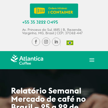
+55 35 3222 0495
Av. Princesa do Sul, 1885 | B. Rezende,
Varginha, MG, Brasil | CEP: 37062-447
Relatório Semanal
Mercado de café no
Brasil – 25 a 29 de