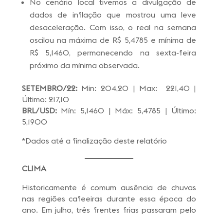
No cenário local tivemos a divulgação de
dados de inflação que mostrou uma leve
desaceleração. Com isso, o real na semana
oscilou na máxima de R$ 5,4785 e mínima de
R$ 5,1460, permanecendo na sexta-feira
próximo da mínima observada.
SETEMBRO/22:
Min: 204,20 | Max: 221,40 |
Último: 217,10
BRL/USD:
Mín: 5,1460 | Máx: 5,4785 | Último:
5,1900
*Dados até a finalização deste relatório
CLIMA
Historicamente é comum ausência de chuvas
nas regiões cafeeiras durante essa época do
ano. Em julho, três frentes frias passaram pelo