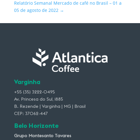
Relatório Semanal Mercado de café no Brasil – 01 a
05 de agosto de 2022
→
Varginha
+55 (35) 3222-0495
Av. Princesa do Sul, 1885
B. Rezende | Varginha | MG | Brasil
CEP: 37062-447
Belo Horizonte
Grupo Montesanto Tavares