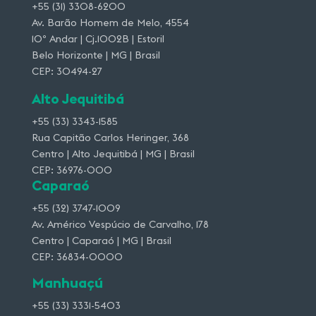
+55 (31) 3308-6200
Av. Barão Homem de Melo, 4554
10º Andar | Cj.1002B | Estoril
Belo Horizonte | MG | Brasil
CEP: 30494-27
Alto Jequitibá
+55 (33) 3343-1585
Rua Capitão Carlos Heringer, 368
Centro | Alto Jequitibá | MG | Brasil
CEP: 36976-000
Caparaó
+55 (32) 3747-1009
Av. Américo Vespúcio de Carvalho, 178
Centro | Caparaó | MG | Brasil
CEP: 36834-0000
Manhuaçú
+55 (33) 3331-5403