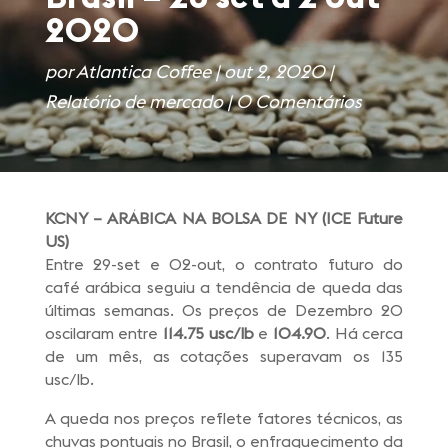
2020
por
Atlantica Coffee
|
out 2, 2020
|
Relatório de mercado
|
0 Comentários
KCNY – ARÁBICA NA BOLSA DE
NY (ICE Future
US)
Entre 29-set e 02-out, o contrato futuro do
café arábica seguiu a tendência de queda das
últimas semanas. Os preços de Dezembro 20
oscilaram entre
114.75 usc/lb
e
104.90
. Há cerca
de um mês, as cotações superavam os 135
usc/lb.
A queda nos preços reflete fatores técnicos, as
chuvas pontuais no Brasil, o enfraquecimento da