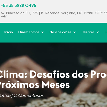
+55 35 3222 0495
Av. Princesa do Sul, 1885 | B. Rezende, Varginha, MG, Brasil | CEP: 
447
Início
Quem somos
Nossos cafés
Clientes
S
Clima: Desafios dos Pr
 Próximos Meses
offee
|
0 Comentários