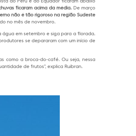
osta do Peru e do Equador ficaram abaixo
 chuvas ficaram acima da média.
De março
verno não é tão rigoroso na região Sudeste
ndo no mês de novembro.
a água em setembro e siga para a florada.
 produtores se depararam com um início de
as como a broca-do-café. Ou seja, nessa
ntidade de frutos”, explica Ruibran.