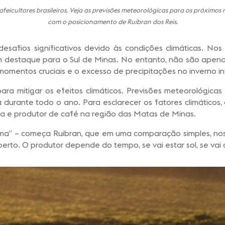
cafeicultores brasileiros. Veja as previsões meteorológicas para os próximos
com o posicionamento de Ruibran dos Reis.
 desafios significativos devido às condições climáticas. No
com destaque para o Sul de Minas. No entanto, não são ape
momentos cruciais e o excesso de precipitações no inverno in
ara mitigar os efeitos climáticos. Previsões meteorológica
urante todo o ano. Para esclarecer os fatores climáticos,
sta e produtor de café na região das Matas de Minas.
lima” – começa Ruibran, que em uma comparação simples, nos
rto. O produtor depende do tempo, se vai estar sol, se vai ch