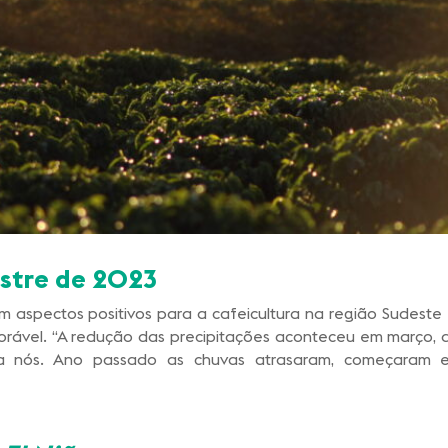
estre de 2023
m aspectos positivos para a cafeicultura na região Sudeste
favorável. “A redução das precipitações aconteceu em março,
 nós. Ano passado as chuvas atrasaram, começaram em