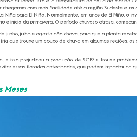
estava atuando, isto é, a temperatura da água do mar na C
ar chegaram com mais facilidade até a região Sudeste e as
a Niña para El Niño
. Normalmente, em anos de El Niño, o in
no e início da primavera.
O período chuvoso atrasa, começa
e junho, julho e agosto não chova, para que a planta receb
 fria que trouxe um pouco de chuva em algumas regiões, os
o, e isso prejudicou a produção de 2019 e trouxe problem
vitar essas floradas antecipadas, que podem impactar na qua
os Meses