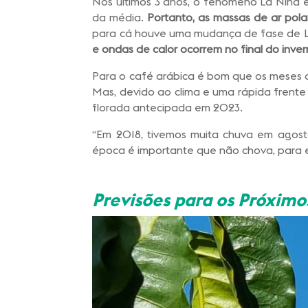
Nos últimos 3 anos, o fenômeno La Niña 
da média.
Portanto, as massas de ar pol
para cá houve uma mudança de fase de L
e ondas de calor ocorrem no final do inver
Para o café arábica é bom que os meses d
Mas, devido ao clima e uma rápida frente
florada antecipada em 2023.
“Em 2018, tivemos muita chuva em agost
época é importante que não chova, para e
Previsões para os Próxim