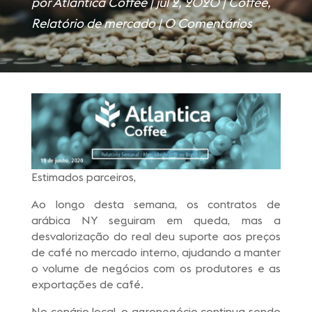
por
Atlantica Coffee
|
jul 2, 2020
|
Coffee
,
Relatório de mercado
|
0 Comentários
Estimados parceiros,
Ao longo desta semana, os contratos de
arábica NY seguiram em queda, mas a
desvalorização do real deu suporte aos preços
de café no mercado interno, ajudando a manter
o volume de negócios com os produtores e as
exportações de café.
No cenário local, o agronegócio continua sendo