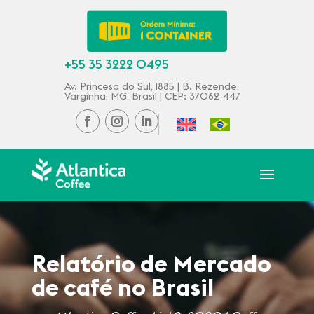
+55 35 3222 0495
Av. Princesa do Sul, 1885 | B. Rezende,
Varginha, MG, Brasil | CEP: 37062-447
Relatório de Mercado
de café no Brasil