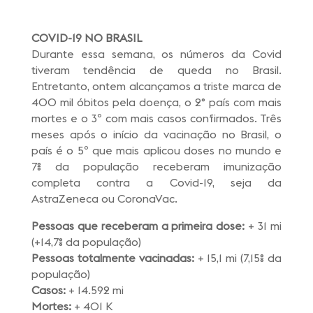
COVID-19
NO BRASIL
Durante essa semana, os números da Covid
tiveram tendência de queda no Brasil.
Entretanto, ontem alcançamos a triste marca de
400 mil óbitos pela doença, o 2° país com mais
mortes e o 3º com mais casos confirmados. Três
meses após o início da vacinação no Brasil, o
país é o 5º que mais aplicou doses no mundo e
7% da população receberam imunização
completa contra a Covid-19, seja da
AstraZeneca ou CoronaVac.
Pessoas que receberam a primeira dose:
+ 31 mi
(+14,7% da população)
Pessoas totalmente vacinadas:
+ 15,1 mi (7,15% da
população)
Casos:
+ 14.592 mi
Mortes:
+ 401 K