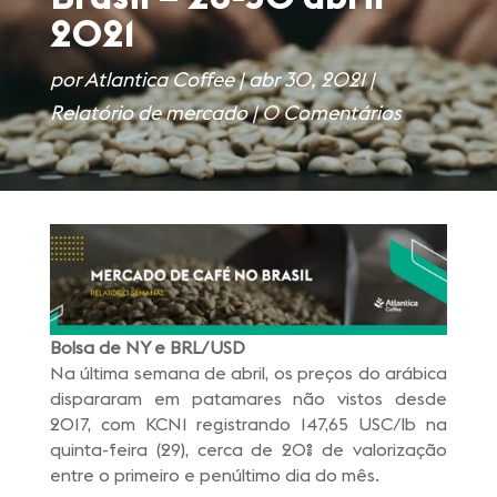
2021
por
Atlantica Coffee
|
abr 30, 2021
|
Relatório de mercado
|
0 Comentários
Bolsa de NY e BRL/USD
Na última semana de abril, os preços do arábica
dispararam em patamares não vistos desde
2017, com KCN1 registrando 147,65 USC/lb na
quinta-feira (29), cerca de 20% de valorização
entre o primeiro e penúltimo dia do mês.