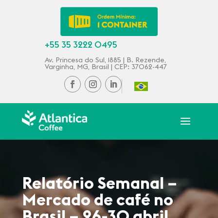
+55 35 3222 0495
Av. Princesa do Sul, 1885 | B. Rezende,
Varginha, MG, Brasil | CEP: 37062-447
Relatório Semanal –
Mercado de café no
Brasil – 26-30 abril