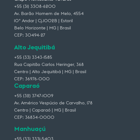
+55 (31) 3308-6200
Av. Barão Homem de Melo, 4554
10º Andar | Cj.1002B | Estoril
Belo Horizonte | MG | Brasil
CEP: 30494-27
Alto Jequitibá
+55 (33) 3343-1585
Rua Capitão Carlos Heringer, 368
Centro | Alto Jequitibá | MG | Brasil
CEP: 36976-000
Caparaó
+55 (32) 3747-1009
Av. Américo Vespúcio de Carvalho, 178
Centro | Caparaó | MG | Brasil
CEP: 36834-0000
Manhuaçú
+55 (33) 3331-5403