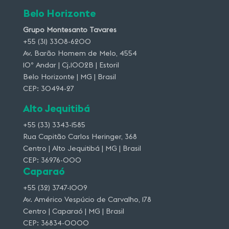
Belo Horizonte
Grupo Montesanto Tavares
+55 (31) 3308-6200
Av. Barão Homem de Melo, 4554
10º Andar | Cj.1002B | Estoril
Belo Horizonte | MG | Brasil
CEP: 30494-27
Alto Jequitibá
+55 (33) 3343-1585
Rua Capitão Carlos Heringer, 368
Centro | Alto Jequitibá | MG | Brasil
CEP: 36976-000
Caparaó
+55 (32) 3747-1009
Av. Américo Vespúcio de Carvalho, 178
Centro | Caparaó | MG | Brasil
CEP: 36834-0000